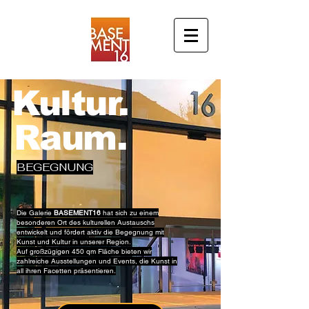
Kultur.
Raum.
BEGEGNUNG
Die Galerie
BASEMENT16
hat sich zu einem
besonderen Ort des kulturellen Austauschs
entwickelt und fördert aktiv die Begegnung mit
Kunst und Kultur in unserer Region.
Auf großzügigen 450 qm Fläche bieten wir
zahlreiche Ausstellungen und Events, die Kunst in
all ihren Facetten präsentieren.